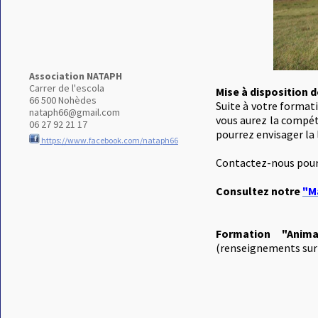
Association NATAPH
Carrer de l'escola
Mise à disposition d
66 500 Nohèdes
Suite à votre format
nataph66@gmail.com
vous aurez la compét
06 27 92 21 17
pourrez envisager la 
https://www.facebook.com/nataph66
Contactez-nous pour 
Consultez notre
"M
Formation "Anim
(renseignements su