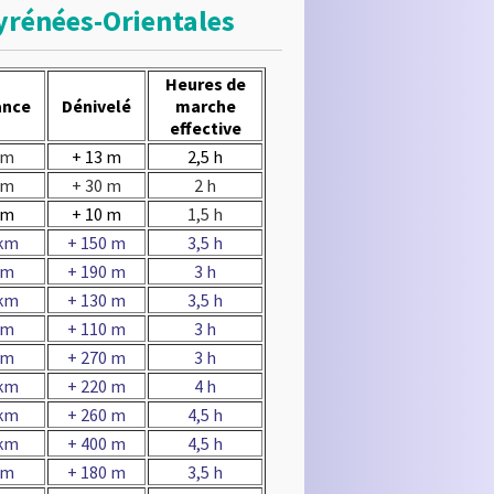
Pyrénées-Orientales
Heures de
ance
Dénivelé
marche
effective
km
+ 13 m
2,5 h
km
+ 30 m
2 h
km
+ 10 m
1,5 h
 km
+ 150 m
3,5 h
km
+ 190 m
3 h
 km
+ 130 m
3,5 h
km
+ 110 m
3 h
km
+ 270 m
3 h
 km
+ 220 m
4 h
 km
+ 260 m
4,5 h
 km
+ 400 m
4,5 h
km
+ 180 m
3,5 h