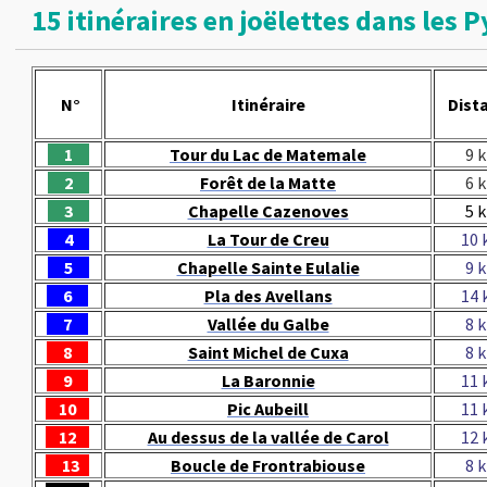
15 itinéraires en joëlettes dans les 
N°
Itinéraire
Dist
1
Tour du Lac de Matemale
9 
2
Forêt de la Matte
6 
3
Chapelle Cazenoves
5 
4
La Tour de Creu
10
5
Chapelle Sainte Eulalie
9 
6
Pla des Avellans
14
7
Vallée du Galbe
8 
8
Saint Michel de Cuxa
8 
9
La Baronnie
11
10
Pic Aubeill
11
12
Au dessus de la vallée de Carol
12
13
Boucle de Frontrabiouse
8 