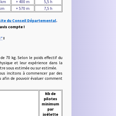
 km
+ 400 m
5,5 h
 km
+ 570 m
7,5 h
site du Conseil Départemental
.
 avis compte !
e"
!
de 70 kg. Selon le poids effectif du
hysique et leur expérience dans la
aître sous estimée ou sur estimée.
 vous incitons à commencer par des
au afin de pouvoir évaluer comment
Nb de
pilotes
minimum
par
joëlette