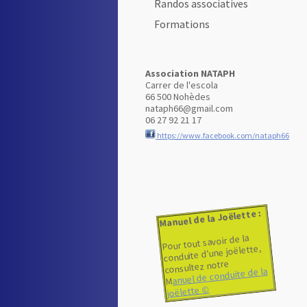
Randos associatives
Formations
Association NATAPH
Carrer de l'escola
66 500 Nohèdes
nataph66@gmail.com
06 27 92 21 17
https://www.facebook.com/nataph66
Manuel de la Joëlette :
Pour tout savoir de la
conduite d'une joëlette,
consultez notre
anuel de conduite de la
M
joëlette ©