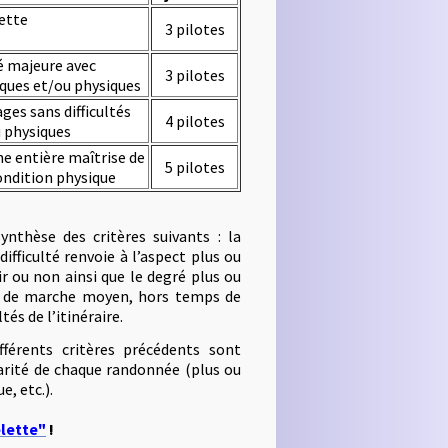
lette
3 pilotes
é majeure avec
3 pilotes
ques et/ou physiques
es sans difficultés
4 pilotes
 physiques
e entière maîtrise de
5 pilotes
condition physique
ynthèse des critères suivants : la
difficulté renvoie à l’aspect plus ou
r ou non ainsi que le degré plus ou
s de marche moyen, hors temps de
tés de l’itinéraire.
fférents critères précédents sont
ularité de chaque randonnée (plus ou
, etc.).
ëlette"
!